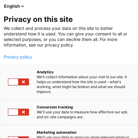
English
Privacy on this site
00:00
We collect and process your data on this site to better
understand how it is used. You can give your consent to all or
selected purposes, or you can decline them all. For more
information, see our privacy policy.
Privacy policy
Analytics
We'll collect information about your visit to our site. It
helps us understand how the site is used – what's
working, what might be broken and what we should
improve.
Sairaanhoitajapäivät 2026
Conversion tracking
We'll use your data to measure how effective our ads
and on-site campaigns are.
10.9.2026 - 11.9.2026
Helsingin Messukeskus
Marketing automation
Messuaukio 1 00520 Helsinki
We'll use your data to send you more relevant email or